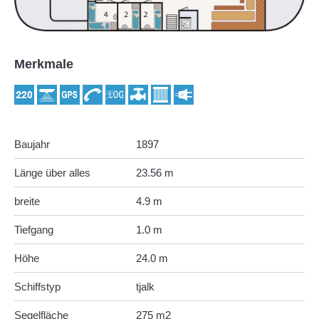
Merkmale
Baujahr
1897
Länge über alles
23.56 m
breite
4.9 m
Tiefgang
1.0 m
Höhe
24.0 m
Schiffstyp
tjalk
Segelfläche
275 m2