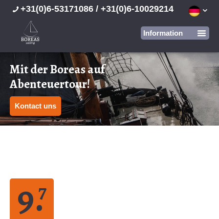
+31(0)6-53171086 / +31(0)6-10029214
Mit der Boreas auf
Abenteuertour!
Kontact uns
9.
7