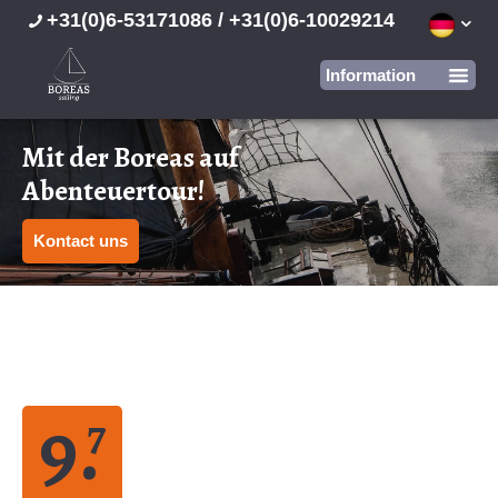
+31(0)6-53171086 / +31(0)6-10029214
Mit der Boreas auf
Abenteuertour!
Kontact uns
9.
7