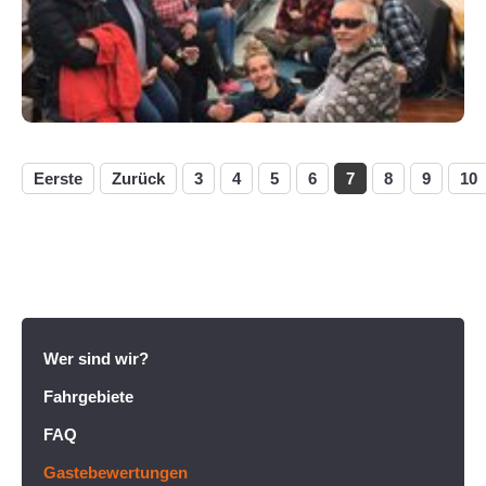
Eerste
Zurück
3
4
5
6
7
8
9
10
Wer sind wir?
Fahrgebiete
FAQ
Gastebewertungen