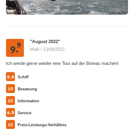
9
"August 2022"
9.
Maik / 13/08/2022
Ich werde gerne wieder eine Tour auf der Boreas machen!
9.6
Schiff
10
Besatzung
10
Information
9.8
Service
10
Preis-Leistungs-Verhältnis