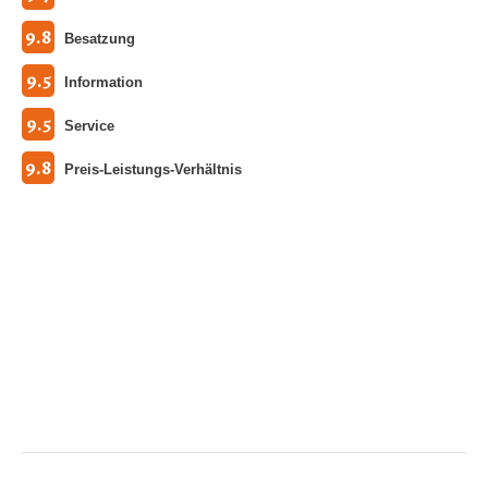
9.8
Besatzung
9.5
Information
9.5
Service
9.8
Preis-Leistungs-Verhältnis